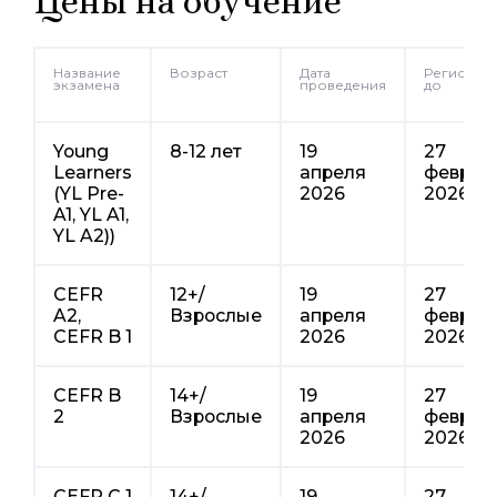
Цены на обучение
Название
Возраст
Дата
Регистрац
экзамена
проведения
до
Young
8-12 лет
19
27
Learners
апреля
феврал
(YL Pre-
2026
2026
A1, YL A1,
YL A2))
CEFR
12+/
19
27
A2,
Взрослые
апреля
феврал
CEFR B 1
2026
2026
CEFR B
14+/
19
27
2
Взрослые
апреля
феврал
2026
2026
CEFR C 1
14+/
19
27