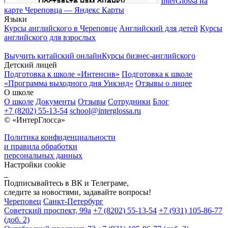
InterGlossa на
карте Череповца — Яндекс Карты
Языки
Курсы английского в Череповце
Английский для детей
Курсы
английского для взрослых
Выучить китайский онлайн
Курсы бизнес-английского
Детский лицей
Подготовка к школе «Интенсив»
Подготовка к школе
«Программа выходного дня Уикэнд»
Отзывы о лицее
О школе
О школе
Документы
Отзывы
Сотрудники
Блог
+7 (8202) 55-13-54
school@interglossa.ru
© «ИнтерГлосса»
Политика конфиденциальности
и правила обработки
персональных данных
Настройки cookie
Подписывайтесь в ВК и Телеграме,
следите за новостями, задавайте вопросы!
Череповец
Санкт-Петербург
Советский проспект, 99а
+7 (8202) 55-13-54
+7 (931) 105-86-77
(доб. 2)