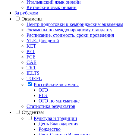
Итальянский язык онлайн
Китайский язык онлайн
За рубежом
Экзамены
Центр подготовки к кембриджским экзаменам
Экзамены по международному стандарту
Расписание, стоимость, сроки проведения
YLE. Для детей
KET
PET
FCE
CAE
TKT
IELTS
TOEFL
Российские экзамены
ОГЭ
ЕГЭ
ОГЭ по математике
Статистика результатов
Студентам
Культура и традиции
День Благодарения.
Рождество
День Святого Валентина