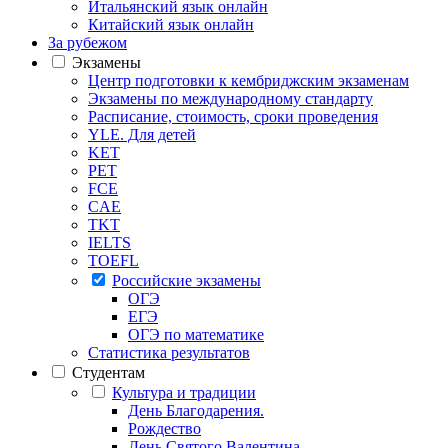
Итальянский язык онлайн
Китайский язык онлайн
За рубежом
Экзамены
Центр подготовки к кембриджским экзаменам
Экзамены по международному стандарту
Расписание, стоимость, сроки проведения
YLE. Для детей
KET
PET
FCE
CAE
TKT
IELTS
TOEFL
Российские экзамены
ОГЭ
ЕГЭ
ОГЭ по математике
Статистика результатов
Студентам
Культура и традиции
День Благодарения.
Рождество
День Святого Валентина