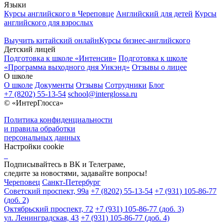
Языки
Курсы английского в Череповце
Английский для детей
Курсы
английского для взрослых
Выучить китайский онлайн
Курсы бизнес-английского
Детский лицей
Подготовка к школе «Интенсив»
Подготовка к школе
«Программа выходного дня Уикэнд»
Отзывы о лицее
О школе
О школе
Документы
Отзывы
Сотрудники
Блог
+7 (8202) 55-13-54
school@interglossa.ru
© «ИнтерГлосса»
Политика конфиденциальности
и правила обработки
персональных данных
Настройки cookie
Подписывайтесь в ВК и Телеграме,
следите за новостями, задавайте вопросы!
Череповец
Санкт-Петербург
Советский проспект, 99а
+7 (8202) 55-13-54
+7 (931) 105-86-77
(доб. 2)
Октябрьский проспект, 72
+7 (931) 105-86-77 (доб. 3)
ул. Ленинградская, 43
+7 (931) 105-86-77 (доб. 4)