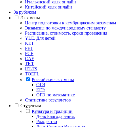
Итальянский язык онлайн
Китайский язык онлайн
За рубежом
Экзамены
Центр подготовки к кембриджским экзаменам
Экзамены по международному стандарту
Расписание, стоимость, сроки проведения
YLE. Для детей
KET
PET
FCE
CAE
TKT
IELTS
TOEFL
Российские экзамены
ОГЭ
ЕГЭ
ОГЭ по математике
Статистика результатов
Студентам
Культура и традиции
День Благодарения.
Рождество
День Святого Валентина