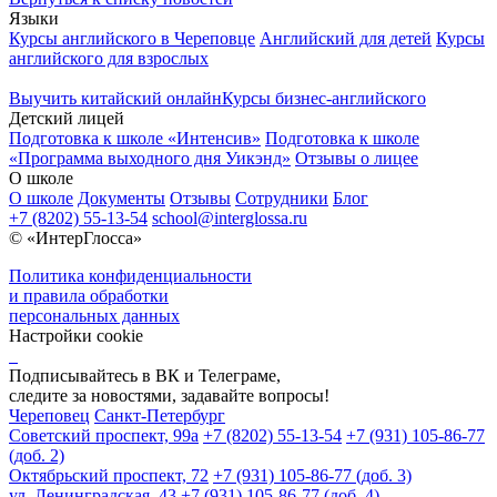
Языки
Курсы английского в Череповце
Английский для детей
Курсы
английского для взрослых
Выучить китайский онлайн
Курсы бизнес-английского
Детский лицей
Подготовка к школе «Интенсив»
Подготовка к школе
«Программа выходного дня Уикэнд»
Отзывы о лицее
О школе
О школе
Документы
Отзывы
Сотрудники
Блог
+7 (8202) 55-13-54
school@interglossa.ru
© «ИнтерГлосса»
Политика конфиденциальности
и правила обработки
персональных данных
Настройки cookie
Подписывайтесь в ВК и Телеграме,
следите за новостями, задавайте вопросы!
Череповец
Санкт-Петербург
Советский проспект, 99а
+7 (8202) 55-13-54
+7 (931) 105-86-77
(доб. 2)
Октябрьский проспект, 72
+7 (931) 105-86-77 (доб. 3)
ул. Ленинградская, 43
+7 (931) 105-86-77 (доб. 4)