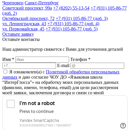
Череповец
Санкт-Петербург
Советский проспект, 99а
+7 (8202) 55-13-54
+7 (931) 105-86-77
(доб. 2)
Октябрьский проспект, 72
+7 (931) 105-86-77 (доб. 3)
ул. Ленинградская, 43
+7 (931) 105-86-77 (доб. 4)
ул. Первомайская, 45
+7 (931) 105-86-77 (доб. 5)
Оставьте заявку
Оставьте контакты
Наш администратор свяжется с Вами для уточнения деталей
Имя *
Телефон *
E-mail
Я ознакомлен(а) с
Политикой обработки персональных
данных
и даю согласие ЧОУ ДО «Языковая школа
“ИнтерГлосса”» на обработку моих персональных данных
(фамилии, имени, телефона, email) для цели рассмотрения
моей заявки, заключения договора и связи со мной