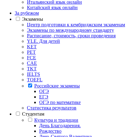
Итальянский язык онлайн
Китайский язык онлайн
За рубежом
Экзамены
Центр подготовки к кембриджским экзаменам
Экзамены по международному стандарту
Расписание, стоимость, сроки проведения
YLE. Для детей
KET
PET
FCE
CAE
TKT
IELTS
TOEFL
Российские экзамены
ОГЭ
ЕГЭ
ОГЭ по математике
Статистика результатов
Студентам
Культура и традиции
День Благодарения.
Рождество
День Святого Валентина